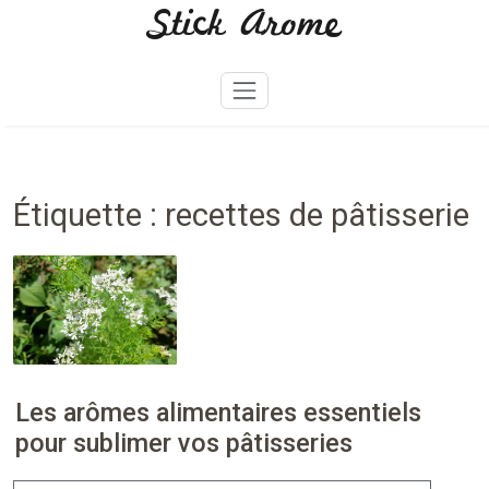
Stick Arome
Skip
to
content
Étiquette :
recettes de pâtisserie
Les arômes alimentaires essentiels
pour sublimer vos pâtisseries