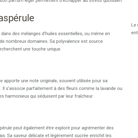
 son parfum léger permettent d’échapper au stress quotidien.
aspérule
Le 
ent
ion dans des mélanges d’huiles essentielles, ou même en
s de nombreux domaines. Sa polyvalence est source
 recherchent une touche unique.
le apporte une note originale, souvent utilisée pour sa
. Il s’associe parfaitement à des fleurs comme la lavande ou
es harmonieux qui séduisent par leur fraîcheur.
spérule peut également être exploré pour agrémenter des
is. Sa saveur délicate et légèrement sucrée enrichit les