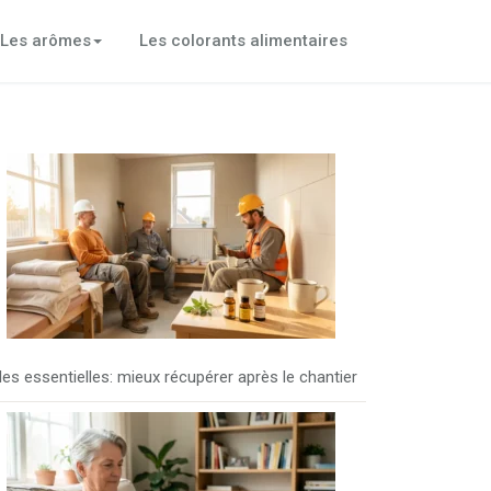
Les arômes
Les colorants alimentaires
les essentielles: mieux récupérer après le chantier