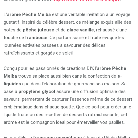
L’
arôme Pêche Melba
est une véritable invitation à un voyage
gustatif. Inspiré du célèbre dessert, ce mélange exquis allie des
notes de
pêche juteuse
et de
glace vanille
, rehaussé d’une
touche de
framboise
. Ce parfum sucré et fruité évoque les
journées estivales passées à savourer des délices
rafraîchissants et gorgés de soleil.
Conçu pour les passionnés de créations DIY, l’
arôme Pêche
Melba
trouve sa place aussi bien dans la confection de
e-
liquides
que dans l’élaboration de gourmandises maison. Sa
base à
propylène glycol
assure une diffusion optimale des
saveurs, permettant de capturer l’essence même de ce dessert
emblématique dans chaque goutte. Que ce soit pour créer un e-
liquide fruité ou des recettes de desserts rafraîchissants, cet
arôme est le compagnon idéal pour émerveiller vos papilles.
En parallèle, la
fragrance cosmétique
à base de Pêche Melba