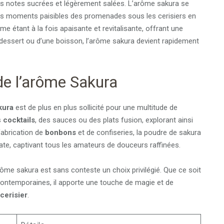
es notes sucrées et légèrement salées. L’arôme sakura se
 les moments paisibles des promenades sous les cerisiers en
e étant à la fois apaisante et revitalisante, offrant une
un dessert ou d’une boisson, l’arôme sakura devient rapidement
de l’arôme Sakura
kura
est de plus en plus sollicité pour une multitude de
s
cocktails
, des sauces ou des plats fusion, explorant ainsi
fabrication de
bonbons
et de confiseries, la poudre de sakura
cate, captivant tous les amateurs de douceurs raffinées.
arôme sakura est sans conteste un choix privilégié. Que ce soit
 contemporaines, il apporte une touche de magie et de
 cerisier
.